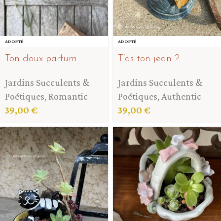
ADOPTÉ
ADOPTÉ
Ton doux parfum
T’as ton jean ?
Jardins Succulents &
Jardins Succulents &
Poétiques
,
Romantic
Poétiques
,
Authentic
39,00
€
39,00
€