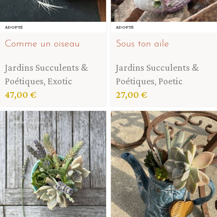
ADOPTÉ
ADOPTÉ
Comme un oiseau
Sous ton aile
Jardins Succulents &
Jardins Succulents &
Poétiques
,
Exotic
Poétiques
,
Poetic
47,00
€
27,00
€