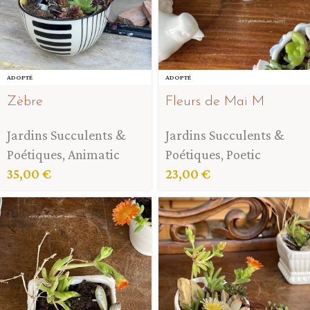
ADOPTÉ
ADOPTÉ
Zèbre
Fleurs de Mai M
Jardins Succulents &
Jardins Succulents &
Poétiques
,
Animatic
Poétiques
,
Poetic
35,00
€
23,00
€