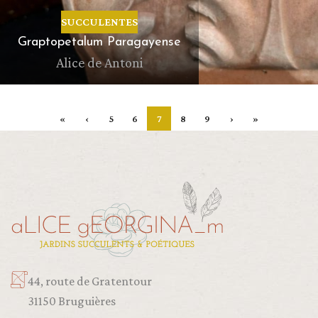
SUCCULENTES
Graptopetalum Paragayense
Alice de Antoni
«
‹
5
6
7
8
9
›
»
44, route de Gratentour
31150 Bruguières