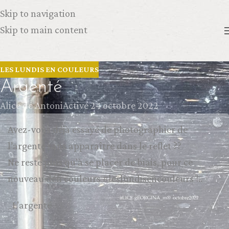
Skip to navigation
Skip to main content
LES LUNDIS EN COULEURS
Argenté
Alice de Antoni
Activé 24 octobre 2022
Avez-vous déjà essayé de photographier de
l’argenté sans apparaître dans le reflet ??
Ne reste plus qu’à se placer de biais, pour ce
nouveau défi couleurs #leslundisencouleurs !..
_L’argenté