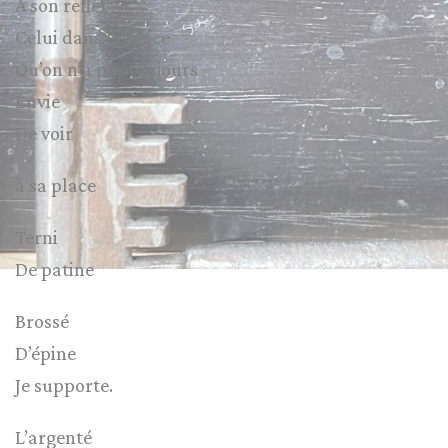
A son reflet
Celui dans la glace
Qu’on n’a pas toujours
Envie
De voir
à sa place
Terni
De patine
Brossé
D’épine
Je supporte.
L’argenté