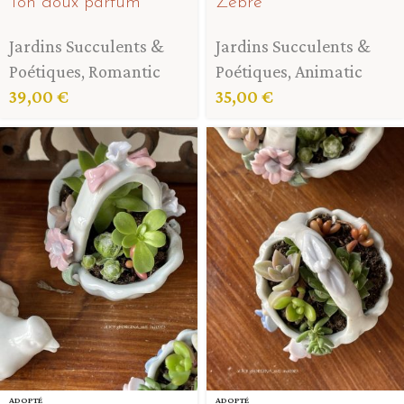
Ton doux parfum
Zèbre
Jardins Succulents &
Jardins Succulents &
Poétiques
,
Romantic
Poétiques
,
Animatic
39,00
€
35,00
€
ADOPTÉ
ADOPTÉ