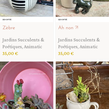
ADOPTÉ
ADOPTÉ
Zèbre
Ah non ?!
Jardins Succulents &
Jardins Succulents &
Poétiques
,
Animatic
Poétiques
,
Animatic
35,00
€
35,00
€