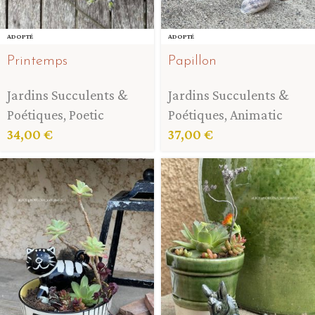
ADOPTÉ
ADOPTÉ
Printemps
Papillon
Jardins Succulents &
Jardins Succulents &
Poétiques
,
Poetic
Poétiques
,
Animatic
34,00
€
37,00
€