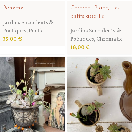
Bohème
Chroma_Blanc, Les
petits assortis
Jardins Succulents &
Poétiques
,
Poetic
Jardins Succulents &
35,00
€
Poétiques
,
Chromatic
18,00
€