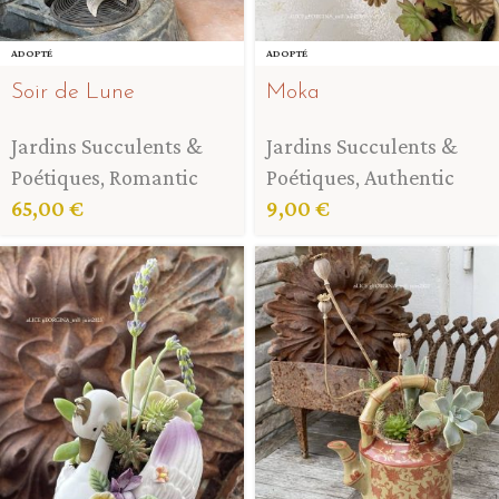
ADOPTÉ
ADOPTÉ
Soir de Lune
Moka
Jardins Succulents &
Jardins Succulents &
Poétiques
,
Romantic
Poétiques
,
Authentic
65,00
€
9,00
€