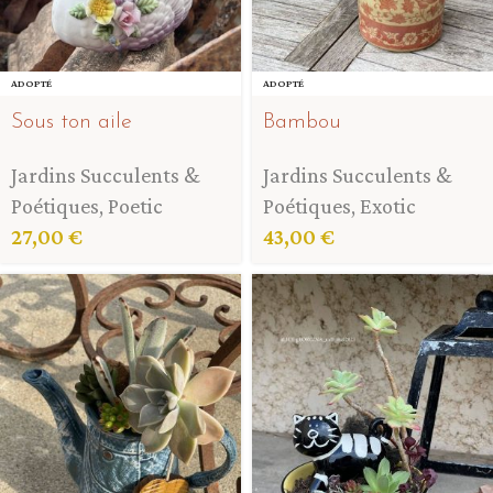
ADOPTÉ
ADOPTÉ
Sous ton aile
Bambou
Jardins Succulents &
Jardins Succulents &
Poétiques
,
Poetic
Poétiques
,
Exotic
27,00
€
43,00
€